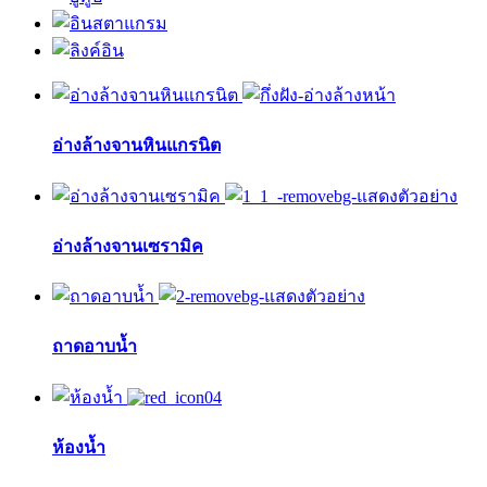
อ่างล้างจานหินแกรนิต
อ่างล้างจานเซรามิค
ถาดอาบน้ำ
ห้องน้ำ