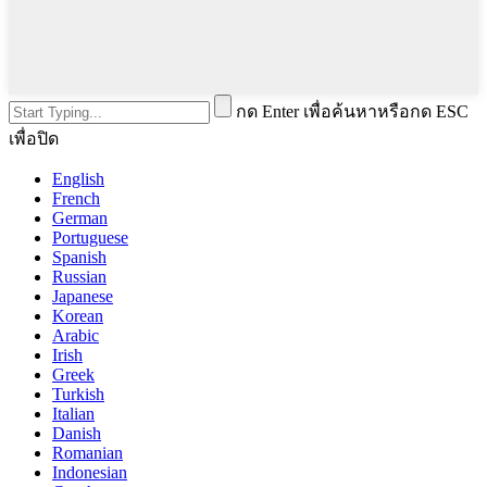
กด Enter เพื่อค้นหาหรือกด ESC
เพื่อปิด
English
French
German
Portuguese
Spanish
Russian
Japanese
Korean
Arabic
Irish
Greek
Turkish
Italian
Danish
Romanian
Indonesian